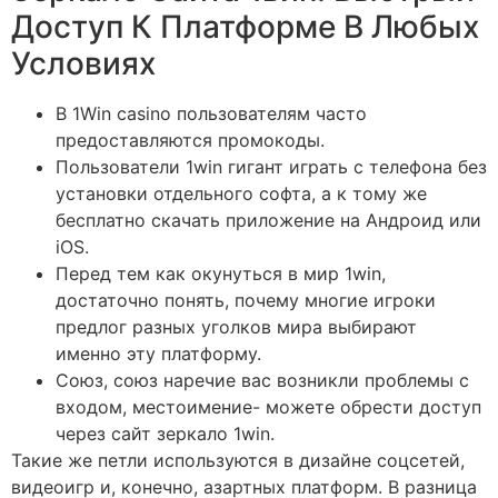
Доступ К Платформе В Любых
Условиях
В 1Win casino пользователям часто
предоставляются промокоды.
Пользователи 1win гигант играть с телефона без
установки отдельного софта, а к тому же
бесплатно скачать приложение на Андроид или
iOS.
Перед тем как окунуться в мир 1win,
достаточно понять, почему многие игроки
предлог разных уголков мира выбирают
именно эту платформу.
Союз, союз наречие вас возникли проблемы с
входом, местоимение- можете обрести доступ
через сайт зеркало 1win.
Такие же петли используются в дизайне соцсетей,
видеоигр и, конечно, азартных платформ. В разница