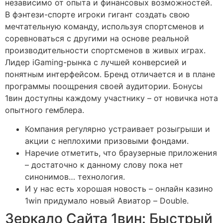
независимо от опыта и финансовых возможностей.
В фэнтези-спорте игроки гигант создать свою
мечтательную команду, используя спортсменов и
соревноваться с другими на основе реальной
производительности спортсменов в живых играх.
Лидер iGaming-рынка с лучшей конверсией и
понятным интерфейсом. Бренд отличается и в плане
программы поощрения своей аудитории. Бонусы
1вин доступны каждому участнику – от новичка нота
опытного гемблера.
Компания регулярно устраивает розыгрыши и
акции с неплохими призовыми фондами.
Наречие отметить, что браузерные приложения
– достаточно к данному слову пока нет
синонимов… технология.
И у нас есть хорошая новость – онлайн казино
1win придумало новый Авиатор – Double.
Зеркало Сайта 1вин: Быстрый