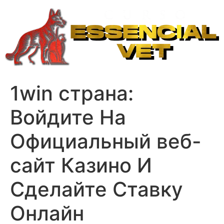
Ir
para
o
conteúdo
1win страна:
Войдите На
Официальный веб-
сайт Казино И
Сделайте Ставку
Онлайн