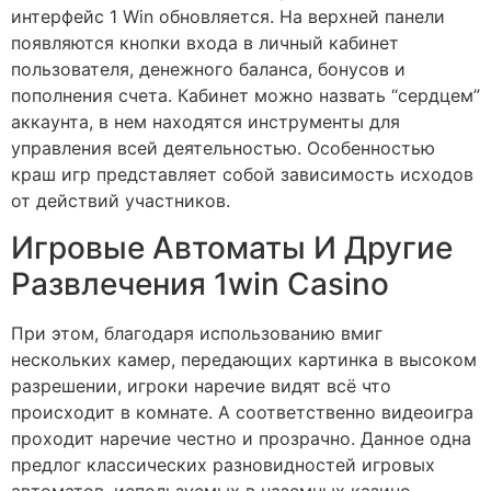
интерфейс 1 Win обновляется. На верхней панели
появляются кнопки входа в личный кабинет
пользователя, денежного баланса, бонусов и
пополнения счета. Кабинет можно назвать “сердцем”
аккаунта, в нем находятся инструменты для
управления всей деятельностью. Особенностью
краш игр представляет собой зависимость исходов
от действий участников.
Игровые Автоматы И Другие
Развлечения 1win Casino
При этом, благодаря использованию вмиг
нескольких камер, передающих картинка в высоком
разрешении, игроки наречие видят всё что
происходит в комнате. А соответственно видеоигра
проходит наречие честно и прозрачно. Данное одна
предлог классических разновидностей игровых
автоматов, используемых в наземных казино.