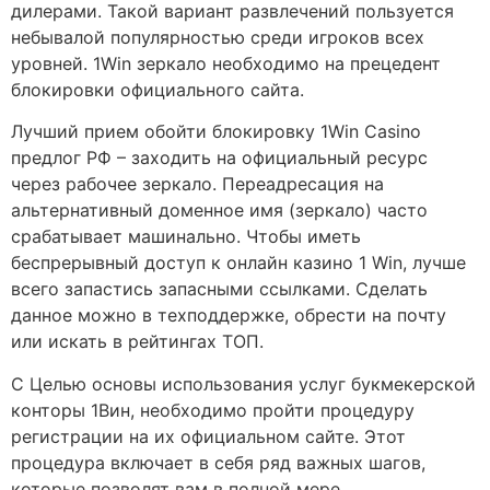
дилерами. Такой вариант развлечений пользуется
небывалой популярностью среди игроков всех
уровней. 1Win зеркало необходимо на прецедент
блокировки официального сайта.
Лучший прием обойти блокировку 1Win Casino
предлог РФ – заходить на официальный ресурс
через рабочее зеркало. Переадресация на
альтернативный доменное имя (зеркало) часто
срабатывает машинально. Чтобы иметь
беспрерывный доступ к онлайн казино 1 Win, лучше
всего запастись запасными ссылками. Сделать
данное можно в техподдержке, обрести на почту
или искать в рейтингах ТОП.
С Целью основы использования услуг букмекерской
конторы 1Вин, необходимо пройти процедуру
регистрации на их официальном сайте. Этот
процедура включает в себя ряд важных шагов,
которые позволят вам в полной мере