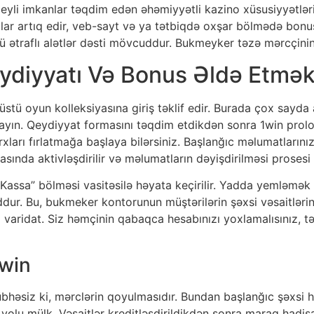
xeyli imkanlar təqdim edən əhəmiyyətli kazino xüsusiyyətləri 
artıq edir, veb-sayt və ya tətbiqdə oxşar bölmədə bonuslar
ətraflı alətlər dəsti mövcuddur. Bukmeyker təzə mərcçinin e
ydiyyatı Və Bonus Əldə Etmə
üstü oyun kolleksiyasına giriş təklif edir. Burada çox sayda
yın. Qeydiyyat formasını təqdim etdikdən sonra 1win proloq
xları fırlatmağa başlaya bilərsiniz. Başlanğıc məlumatların
asında aktivləşdirilir və məlumatların dəyişdirilməsi prosesi
 “Kassa” bölməsi vasitəsilə həyata keçirilir. Yadda yemləmək 
dur. Bu, bukmeker kontorunun müştərilərin şəxsi vəsaitlərinin
q varidat. Siz həmçinin qabaqca hesabınızı yoxlamalısınız,
1win
həsiz ki, mərclərin qoyulmasıdır. Bundan başlanğıc şəxsi he
lu mülk. Vəsaitlər kreditləşdirildikdən sonra maraq hadisəs