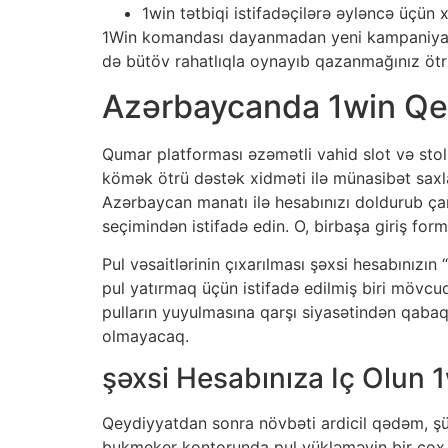
1win tətbiqi istifadəçilərə əyləncə üçün 
1Win komandası dayanmadan yeni kampaniyalar 
də bütöv rahatlıqla oynayıb qazanmağınız ötrü 
Azərbaycanda 1win Qe
Qumar platforması əzəmətli vahid slot və stol
kömək ötrü dəstək xidməti ilə münasibət saxla
Azərbaycan manatı ilə hesabınızı doldurub çar
seçimindən istifadə edin. O, birbaşa giriş form
Pul vəsaitlərinin çıxarılması şəxsi hesabınızın
pul yatırmaq üçün istifadə edilmiş biri mövcud
pulların yuyulmasına qarşı siyasətindən qaba
olmayacaq.
şəxsi Hesabınıza Iç Olun 
Qeydiyyatdan sonra növbəti ardicil qədəm, şüb
bukmeker kontorunda pul yükləməyin bir çox yo