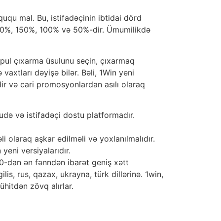
u mal. Bu, istifadəçinin ibtidai dörd
 200%, 150%, 100% və 50%-dir. Ümumilikdə
z pul çıxarma üsulunu seçin, çıxarmaq
vaxtları dəyişə bilər. Bəli, 1Win yeni
dir və cari promosyonlardan asılı olaraq
də və istifadəçi dostu platformadır.
i olaraq aşkar edilməli və yoxlanılmalıdır.
yeni versiyalarıdır.
30-dan ən fənndən ibarət geniş xətt
is, rus, qazax, ukrayna, türk dillərinə. 1win,
ühitdən zövq alırlar.