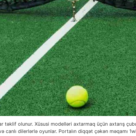
r təklif olunur. Xüsusi modelləri axtarmaq üçün axtarış çubu
və canlı dilerlərlə oyunlar. Portalın diqqət çəkən məqamı 1wi