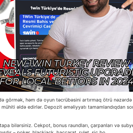
 görmək, həm də oyun təcrübəsini artırmaq ötrü nəzərdə tut
ühiti əldə edirlər. Depozit əməliyyatı tamamlandıqdan sonr
i tapa bilərsiniz. Cekpot, bonus raundları, çarpanları və su
ışdır – poker, blackjack, baccarat, rulet, sic bo.