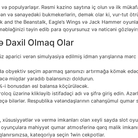
ilir və populyarlaşır. Rəsmi kazino saytına iç olun və ilk mü
lən və sənayedəki bukmekerlərin, demək olar ki, vur-tut ötrü
ck and the Beanstalk, Eagle’s Wings və Jack Hammer oyunları
məbləğinizi təyin edib para qoyursunuz və nəticəni gözləyirs
ə Daxil Olmaq Olar
 aparici verən simulyasiya edilmiş idman yarışlarına mərc e
ında obyektiv seçim aparmaq şansınızı artırmağa kömək edə
cə miqdar yaradıb balansınızı doldurun.
%-i bonusdan əsl balansa köçürüləcək.
oq üzərinə klikləyib istifadəçi adı və şifrə giriş edin. Az
çə bilərlər. Respublika vətəndaşlarının cahanşümul qumar s
xüsusiyyətlər və vermə imkanları olan xeyli sayda slot oyunl
 oyunçulara mahiyyət qumar atmosferinə qərq malik imkanı 
lanırsınızsa, kateqoriya seçin 1win cekpotlar.