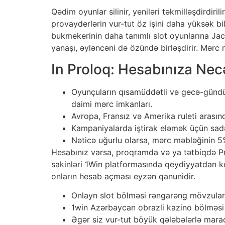
Qədim oyunlar silinir, yeniləri təkmilləşdirdir
provayderlərin vur-tut öz işini daha yüksək bi
bukmekerinin daha tanımlı slot oyunlarına Ja
yanaşı, əyləncəni də özündə birləşdirir. Mərc 
In Proloq: Hesabınıza Nec
Oyunçuların qısamüddətli və gecə-gündüz
daimi mərc imkanları.
Avropa, Fransız və Amerika ruleti aras
Kampaniyalarda iştirak eləmək üçün sadə
Nəticə uğurlu olarsa, mərc məbləğinin 5
Hesabınız varsa, proqramda və ya tətbiqdə Prol
sakinləri 1Win platformasında qeydiyyatdan ke
onların hesab açması eyzən qanunidir.
Onlayn slot bölməsi rəngarəng mövzular, 
1win Azərbaycan obrazli kazino bölməsi
Əgər siz vur-tut böyük qələbələrlə maraq