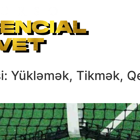
i: Yükləmək, Tikmək, Q