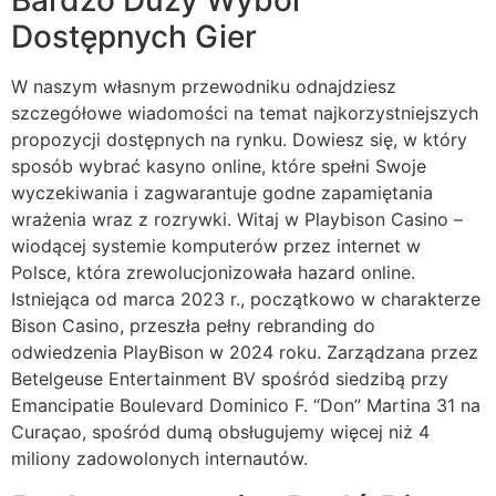
Bardzo Duży Wybór
Dostępnych Gier
W naszym własnym przewodniku odnajdziesz
szczegółowe wiadomości na temat najkorzystniejszych
propozycji dostępnych na rynku. Dowiesz się, w który
sposób wybrać kasyno online, które spełni Swoje
wyczekiwania i zagwarantuje godne zapamiętania
wrażenia wraz z rozrywki. Witaj w Playbison Casino –
wiodącej systemie komputerów przez internet w
Polsce, która zrewolucjonizowała hazard online.
Istniejąca od marca 2023 r., początkowo w charakterze
Bison Casino, przeszła pełny rebranding do
odwiedzenia PlayBison w 2024 roku. Zarządzana przez
Betelgeuse Entertainment BV spośród siedzibą przy
Emancipatie Boulevard Dominico F. “Don” Martina 31 na
Curaçao, spośród dumą obsługujemy więcej niż 4
miliony zadowolonych internautów.