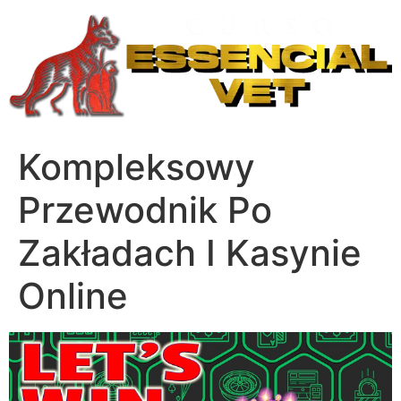
Ir
para
o
conteúdo
Kompleksowy
Przewodnik Po
Zakładach I Kasynie
Online