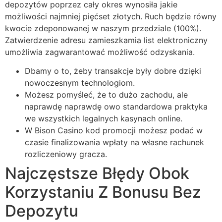
depozytów poprzez cały okres wynosiła jakie
możliwości najmniej pięćset złotych. Ruch będzie równy
kwocie zdeponowanej w naszym przedziale (100%).
Zatwierdzenie adresu zamieszkamia list elektroniczny
umożliwia zagwarantować możliwość odzyskania.
Dbamy o to, żeby transakcje były dobre dzięki
nowoczesnym technologiom.
Możesz pomyśleć, że to dużo zachodu, ale
naprawdę naprawdę owo standardowa praktyka
we wszystkich legalnych kasynach online.
W Bison Casino kod promocji możesz podać w
czasie finalizowania wpłaty na własne rachunek
rozliczeniowy gracza.
Najczęstsze Błędy Obok
Korzystaniu Z Bonusu Bez
Depozytu