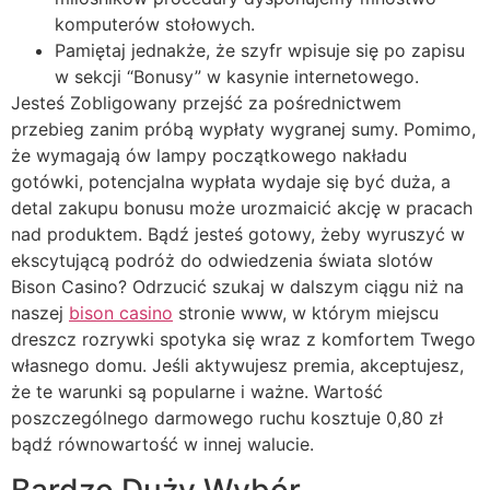
komputerów stołowych.
Pamiętaj jednakże, że szyfr wpisuje się po zapisu
w sekcji “Bonusy” w kasynie internetowego.
Jesteś Zobligowany przejść za pośrednictwem
przebieg zanim próbą wypłaty wygranej sumy. Pomimo,
że wymagają ów lampy początkowego nakładu
gotówki, potencjalna wypłata wydaje się być duża, a
detal zakupu bonusu może urozmaicić akcję w pracach
nad produktem. Bądź jesteś gotowy, żeby wyruszyć w
ekscytującą podróż do odwiedzenia świata slotów
Bison Casino? Odrzucić szukaj w dalszym ciągu niż na
naszej
bison casino
stronie www, w którym miejscu
dreszcz rozrywki spotyka się wraz z komfortem Twego
własnego domu. Jeśli aktywujesz premia, akceptujesz,
że te warunki są popularne i ważne. Wartość
poszczególnego darmowego ruchu kosztuje 0,80 zł
bądź równowartość w innej walucie.