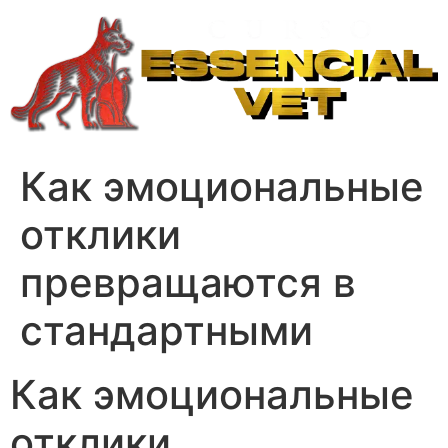
Ir
para
o
conteúdo
Как эмоциональные
отклики
превращаются в
стандартными
Как эмоциональные
отклики