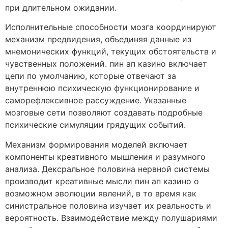
при длительном ожидании.
Исполнительные способности мозга координируют
механизм предвидения, объединяя данные из
мнемонических функций, текущих обстоятельств и
чувственных положений. пин ап казино включает
цепи по умолчанию, которые отвечают за
внутреннюю психическую функционирование и
саморефлексивное рассуждение. Указанные
мозговые сети позволяют создавать подробные
психические симуляции грядущих событий.
Механизм формирования моделей включает
компоненты креативного мышления и разумного
анализа. Дексральное половина нервной системы
производит креативные мысли пин ап казино о
возможном эволюции явлений, в то время как
синистральное половина изучает их реальность и
вероятность. Взаимодействие между полушариями