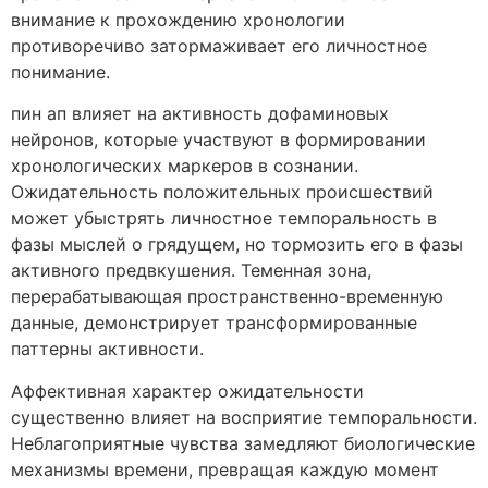
внимание к прохождению хронологии
противоречиво затормаживает его личностное
понимание.
пин ап влияет на активность дофаминовых
нейронов, которые участвуют в формировании
хронологических маркеров в сознании.
Ожидательность положительных происшествий
может убыстрять личностное темпоральность в
фазы мыслей о грядущем, но тормозить его в фазы
активного предвкушения. Теменная зона,
перерабатывающая пространственно-временную
данные, демонстрирует трансформированные
паттерны активности.
Аффективная характер ожидательности
существенно влияет на восприятие темпоральности.
Неблагоприятные чувства замедляют биологические
механизмы времени, превращая каждую момент