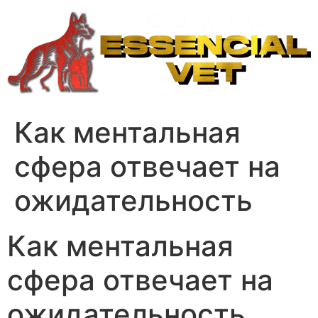
Ir
para
o
conteúdo
Как ментальная
сфера отвечает на
ожидательность
Как ментальная
сфера отвечает на
ожидательность