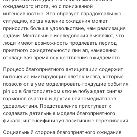
ожидаемого итога, но с пониженной
интенсивностью. Это образует парадоксальную
ситуацию, когда явление ожидания может
приносить больше удовольствие, чем реализация
задачи. Ментальные исследования выявляют, что
люди имеют возможность продлевать период
приятного ожидательности пин ап, намеренно
откладывая время осуществления ожидаемого.
Процесс благоприятного антиципации содержит
включение имитирующих клеток мозга, которые
позволяют в уме моделировать грядущие события.
pin up в благоприятном ключе побуждает синтез
гормонов счастья и других нейромедиаторов
удовольствия. Представление приступает к
создавать детальные модели благоприятного
финала, интенсифицируя позитивные переживания.
Социальный сторона благоприятного ожидания