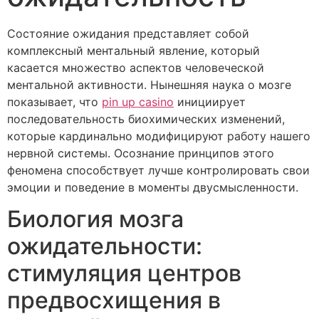
Состояние ожидания представляет собой
комплексный ментальный явление, который
касается множество аспектов человеческой
ментальной активности. Нынешняя наука о мозге
показывает, что
pin up casino
инициирует
последовательность биохимических изменений,
которые кардинально модифицируют работу нашего
нервной системы. Осознание принципов этого
феномена способствует лучше контролировать свои
эмоции и поведение в моменты двусмысленности.
Биология мозга
ожидательности:
стимуляция центров
предвосхищения в