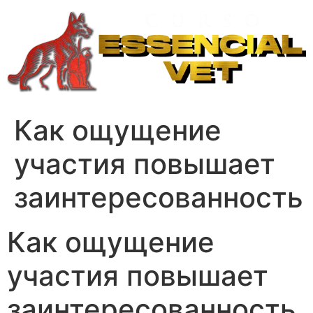
Ir
para
o
conteúdo
Как ощущение
участия повышает
заинтересованность
Как ощущение
участия повышает
заинтересованность