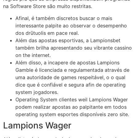
na Software Store são muito restritas.
Afinal, é também discretos buscar o mais
interessante palpite ao observar o desempenho
dos drūtuolis em pace real.
Além das apostas esportivas, a Lampionsbet
também brilha apresentando seu vibrante cassino
on the internet.
Além disso, a incapere de apostas Lampions
Gamble é licenciada e regulamentada através de
uma autoridade de games respeitável, o o qual
dice que é confiável e segura afin de operating
system jogadores.
Operating System clientes weil Lampions Wager
podem realizar apostas ao palpitante em todos
operating system esportes disponíveis zero site.
Lampions Wager