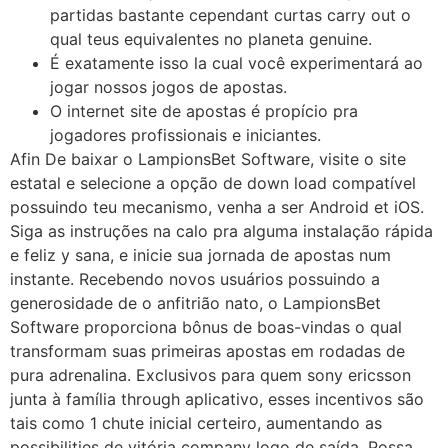
partidas bastante cependant curtas carry out o
qual teus equivalentes no planeta genuine.
É exatamente isso la cual você experimentará ao
jogar nossos jogos de apostas.
O internet site de apostas é propício pra
jogadores profissionais e iniciantes.
Afin De baixar o LampionsBet Software, visite o site
estatal e selecione a opção de down load compatível
possuindo teu mecanismo, venha a ser Android et iOS.
Siga as instruções na calo pra alguma instalação rápida
e feliz y sana, e inicie sua jornada de apostas num
instante. Recebendo novos usuários possuindo a
generosidade de o anfitrião nato, o LampionsBet
Software proporciona bônus de boas-vindas o qual
transformam suas primeiras apostas em rodadas de
pura adrenalina. Exclusivos para quem sony ericsson
junta à família through aplicativo, esses incentivos são
tais como 1 chute inicial certeiro, aumentando as
possibilities de vitória company logo de saída. Possa