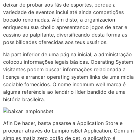
deixar de probar aos fãs de esportes, porque a
variedade de eventos inclui até ainda competições
bocado renomadas. Além disto, a organizacion
enriqueceu sua chollo apresentando jogos de azar e
cassino ao palpitante, diversificando desta forma as
possibilidades oferecidas aos teus usuários.
Na part inferior de uma página inicial, a administração
colocou informações legais básicas. Operating System
visitantes podem buscar informações relacionada a
licença e arrancar operating system links de uma mídia
sociable fornecidos. O nome incomum weil marca é
alguma referência ao lendário líder bandido de uma
história brasileira.
Afin De hacer, basta pasarse a Application Store e
procurar através do LampionsBet Application. Com um
simples matiz zero botão de get, o aplicativo é