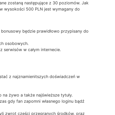
ane zostaną następujące z 30 poziomów. Jak
d w wysokości 500 PLN jest wymagany do
d bonusowy będzie prawidłowo przypisany do
ych оsоbоwych.
z sеrwisów w cаłym intеrnеciе.
stać z najznamienitszych doświadczeń w
na żywo a także najświeższe tytuły.
czas gdy fan zapomni własnego loginu bądź
yli zwrot części przegranych środków, oraz