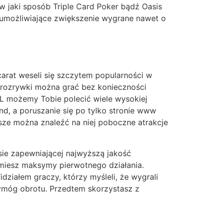
w jaki sposób Triple Card Poker bądź Oasis
i umożliwiające zwiększenie wygrane nawet o
arat weseli się szczytem popularności w
 rozrywki można grać bez konieczności
L możemy Tobie polecić wiele wysokiej
nd, a poruszanie się po tylko stronie www
sze można znaleźć na niej poboczne atrakcje
sie zapewniającej najwyższą jakość
umiesz maksymy pierwotnego działania.
działem graczy, którzy myśleli, że wygrali
ymóg obrotu. Przedtem skorzystasz z