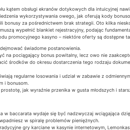
ołu kątem obsługi ekranów dotykowych dla intuicyjnej na
dwiedzenia wykorzystywania owego, jak oferują kody bonu
li bonusy za pośrednictwem brak strategii. Oto kilka nie
szą wypełnić blankiet rejestracyjny, podając fundamental
 kodu promocyjnego kasyno – niektóre oferty są dostępne t
dejmować świadome postanowienia.
ć na pociągający bonus powitalny, lecz owo nie zaakcept
acić środków do okresu dostarczenia tego rodzaju doku
liwiają regularne losowania i udział w zabawie z odmienn
m i bonusom.
prostotę, jak wyraźnie przenika w gusta młodszych i sta
ka w baccarata wydaje się być nadzwyczaj wciągająca dzię
o wpadniesz w spiralę problemów pieniężnych.
i tradycyjne gry karciane w kasynie internetowym, Lemonk