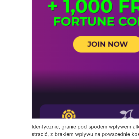
Identycznie, granie pod spodem wpływem alko
stracić, z brakiem wpływu na powszednie kos