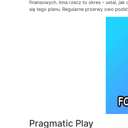
finansowych. Inna rzecz to okres – ustal, j
się tego planu. Regularne przerwy owo pod
Pragmatic Play