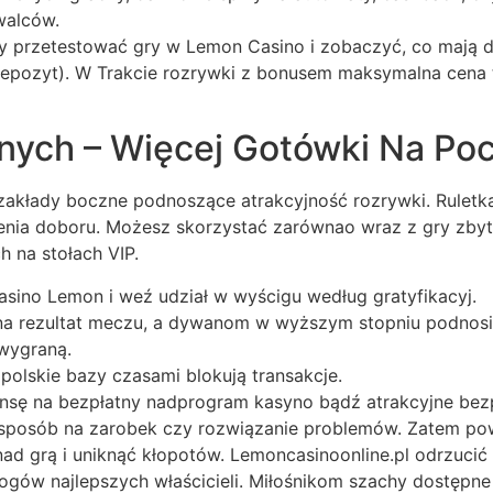
walców.
 przetestować gry w Lemon Casino i zobaczyć, co mają d
epozyt). W Trakcie rozrywki z bonusem maksymalna cena to
nych – Więcej Gotówki Na Po
akłady boczne podnoszące atrakcyjność rozrywki. Ruletk
nia doboru. Możesz skorzystać zarównao wraz z gry zbytn
 na stołach VIP.
sino Lemon i weź udział w wyścigu według gratyfikacyj.
na rezultat meczu, a dywanom w wyższym stopniu podnosi
wygraną.
polskie bazy czasami blokują transakcje.
nsę na bezpłatny nadprogram kasyno bądź atrakcyjne bezp
 sposób na zarobek czy rozwiązanie problemów. Zatem po
ad grą i uniknąć kłopotów. Lemoncasinoonline.pl odrzuci
ogów najlepszych właścicieli. Miłośnikom szachy dostępne