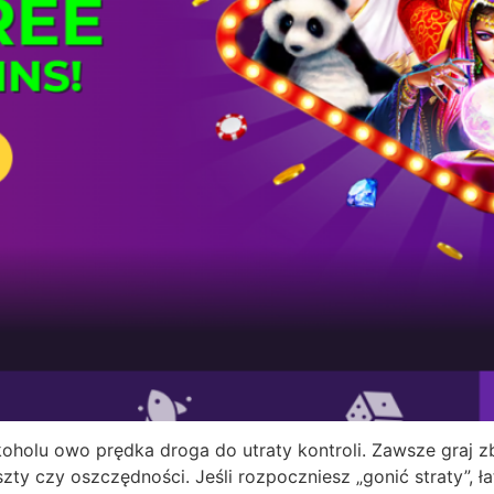
holu owo prędka droga do utraty kontroli. Zawsze graj z
zty czy oszczędności. Jeśli rozpoczniesz „gonić straty”,