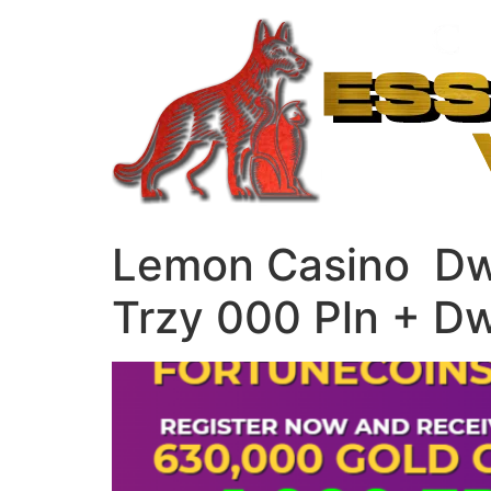
Ir
para
o
conteúdo
Lemon Casino ️ D
Trzy 000 Pln + D