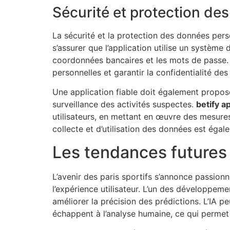
Sécurité et protection de
La sécurité et la protection des données perso
s’assurer que l’application utilise un système 
coordonnées bancaires et les mots de passe. 
personnelles et garantir la confidentialité des
Une application fiable doit également propose
surveillance des activités suspectes.
betify a
utilisateurs, en mettant en œuvre des mesures
collecte et d’utilisation des données est égal
Les tendances futures 
L’avenir des paris sportifs s’annonce passion
l’expérience utilisateur. L’un des développement
améliorer la précision des prédictions. L’IA 
échappent à l’analyse humaine, ce qui permet 