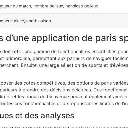
nqueur du match, nombre de jeux, handicap de jeux
nqueur, placé, combinaison
s d’une application de paris s
 doit offrir une gamme de fonctionnalités essentielles pour
 est primordiale, permettant aux parieurs de naviguer facile
herchent. Ensuite, une large sélection de sports et d’événem
poser des cotes compétitives, des options de paris variées
s parieurs à prendre des décisions éclairées. Des fonctionnal
 direct et les bonus de bienvenue peuvent également améliorer
 toutes ces fonctionnalités et de repousser les limites de l’
ques et des analyses