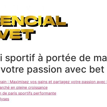
ri sportif à portée de m
 votre passion avec bet
main : Maximisez vos gains et partagez votre passion avec b
marché en pleine croissance
on de paris sportifs performante
lyses