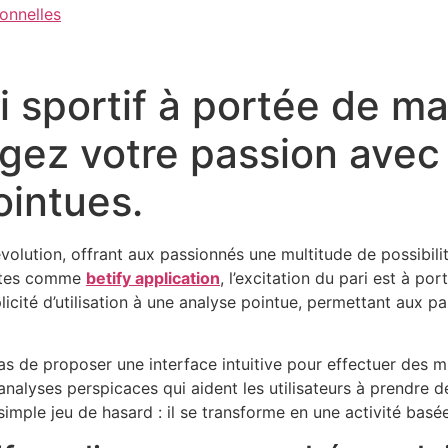
onnelles
i sportif à portée de m
gez votre passion avec 
ointues.
évolution, offrant aux passionnés une multitude de possibilit
antes comme
betify application
, l’excitation du pari est à po
plicité d’utilisation à une analyse pointue, permettant aux p
s de proposer une interface intuitive pour effectuer des m
 analyses perspicaces qui aident les utilisateurs à prendre 
n simple jeu de hasard : il se transforme en une activité basé