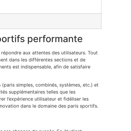
portifs performante
 répondre aux attentes des utilisateurs. Tout
ment dans les différentes sections et de
ents est indispensable, afin de satisfaire
 (paris simples, combinés, systèmes, etc.) et
ités supplémentaires telles que les
 l’expérience utilisateur et fidéliser les
innovation dans le domaine des paris sportifs.