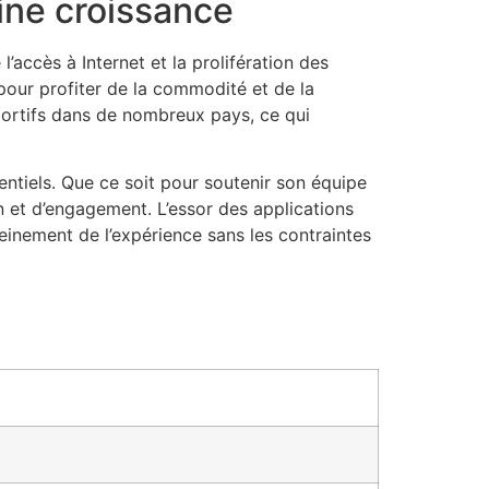
eine croissance
’accès à Internet et la prolifération des
our profiter de la commodité et de la
sportifs dans de nombreux pays, ce qui
tentiels. Que ce soit pour soutenir son équipe
n et d’engagement. L’essor des applications
leinement de l’expérience sans les contraintes