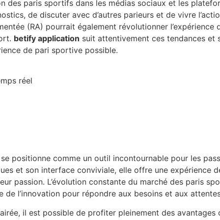
n des paris sportifs dans les médias sociaux et les platefor
stics, de discuter avec d’autres parieurs et de vivre l’actio
ugmentée (RA) pourrait également révolutionner l’expérience d
ort.
betify application
suit attentivement ces tendances et s
érience de pari sportive possible.
emps réel
se positionne comme un outil incontournable pour les passi
ues et son interface conviviale, elle offre une expérience d
leur passion. L’évolution constante du marché des paris sp
e de l’innovation pour répondre aux besoins et aux attentes
ée, il est possible de profiter pleinement des avantages of