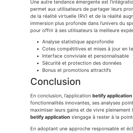
Une autre tendance émergente est l’intégratio
permet aux utilisateurs de partager leurs prono
de la réalité virtuelle (RV) et de la réalité a
immersion plus profonde dans l’univers du sp
pour offrir à ses utilisateurs la meilleure exp
Analyse statistique approfondie
Cotes compétitives et mises à jour en t
Interface conviviale et personnalisable
Sécurité et protection des données
Bonus et promotions attractifs
Conclusion
En conclusion, l’application
betify application
fonctionnalités innovantes, ses analyses point
maximiser leurs gains et de vivre pleinement 
betify application
s’engage à rester à la point
En adoptant une approche responsable et éclair