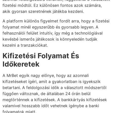
fizetési módtól. Ez különösen fontos azok számára,
akik gyorsan szeretnének játékba kezdeni.
A platform különös figyelmet fordít arra, hogy a fizetési
folyamat minél egyszerűbb és gyorsabb legyen. A
felhasználói felület intuitív, így még a technológiával
kevésbé ismerős játékosok is könnyeledén tudják
kezelni a tranzakciókat.
Kifizetési Folyamat És
Időkeretek
A MrBet egyik nagy előnye, hogy az azonnali
kifizetéseket ígéri, amit a gyakorlatban is igyekszik
betartani. A feldolgozási idők a választott módszertől
függően változnak, de általában 24 órán belül
megtörténnek a kifizetések. A bankkártyás kifizetések
valamivel hosszabb időt vehetnek igénybe a banki
folyamatok miatt.