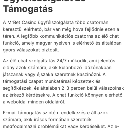
Támogatás
A MrBet Casino ügyfélszolgálata több csatornán
keresztül elérhető, bár van még hova fejlődnie ezen a
téren. A legfőbb kommunikációs csatorna az élő chat
funkció, amely magyar nyelven is elérhető és általában
gyors válaszokat biztosít.
Az élő chat szolgáltatás 24/7 működik, ami jelentős
előny azok számára, akik különböző időzónákban
játszanak vagy éjszaka szeretnek kaszinózni. A
támogatási csapat munkatársai képzettek és
segítőkészek, és általában 2-3 percen belül válaszolnak
az érkező kérdésekre. A chat funkció könnyen elérhető
a weboldal minden oldaláról.
E-mail támogatás szintén rendelkezésre áll azok
számára, akik írásos formában szeretnék
megfogalmazni problémáikat vagy kérdéseiket. Az e-