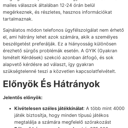
mailes válaszok általában 12-24 órán belül
megérkeznek, és részletes, hasznos információkat
tartalmaznak.
Sajnálatos módon telefonos ügyfélszolgálat nem érhető
el, ami hátrány lehet azok számára, akik a személyes
beszélgetést preferálják. Ez a hiányosság különösen
érezhető sürgős problémák esetén. A GYIK (Gyakran
Ismételt Kérdések) szekció azonban átfogó, és sok
alapvető kérdésre ad választ, így gyakran
szükségtelenné teszi a közvetlen kapcsolatfelvételt.
Előnyök És Hátrányok
Jelentős előnyök:
Kivételesen széles játékkínálat
: A több mint 4000
játék biztosítja, hogy minden típusú játékos
megtalálja a számára megfelelő szórakozást