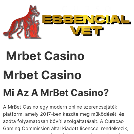
Ir
para
o
conteúdo
Mrbet Casino
Mrbet Casino
Mi Az A MrBet Casino?
A MrBet Casino egy modern online szerencsejáték
platform, amely 2017-ben kezdte meg működését, és
azóta folyamatosan bővíti szolgáltatásait. A Curacao
Gaming Commission által kiadott licenccel rendelkezik,