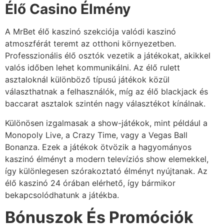
Élő Casino Élmény
A MrBet élő kaszinó szekciója valódi kaszinó
atmoszférát teremt az otthoni környezetben.
Professzionális élő osztók vezetik a játékokat, akikkel
valós időben lehet kommunikálni. Az élő rulett
asztaloknál különböző típusú játékok közül
választhatnak a felhasználók, míg az élő blackjack és
baccarat asztalok szintén nagy választékot kínálnak.
Különösen izgalmasak a show-játékok, mint például a
Monopoly Live, a Crazy Time, vagy a Vegas Ball
Bonanza. Ezek a játékok ötvözik a hagyományos
kaszinó élményt a modern televíziós show elemekkel,
így különlegesen szórakoztató élményt nyújtanak. Az
élő kaszinó 24 órában elérhető, így bármikor
bekapcsolódhatunk a játékba.
Bónuszok És Promóciók