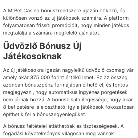
A MrBet Casino bónuszrendszere igazán bőkezű, és
különösen vonzó az új játékosok számára. A platform
folyamatosan frissíti promócióit, hogy minden játékos
megtalálja a számára megfelelő ajánlatot.
Üdvözlő Bónusz Új
Játékosoknak
Az új játékosokra igazán nagylelkű üdvözlő csomag vár,
amely akár 875 000 forint értékű lehet. Ez az összeg
azonban bónuszpénz formájában érhető el, és fontos
megjegyezni, hogy automatikus ingyenes pörgetések
nem járnak hozzá. A bónusz különlegessége, hogy akár
8 befizetésre is elosztható, így a játékosok fokozatosan
építhetik fel a bónuszegyenlegüket.
A bónusz feltételei átláthatóak és tisztességesek. A
fogadási követelmények világosan meg vannak