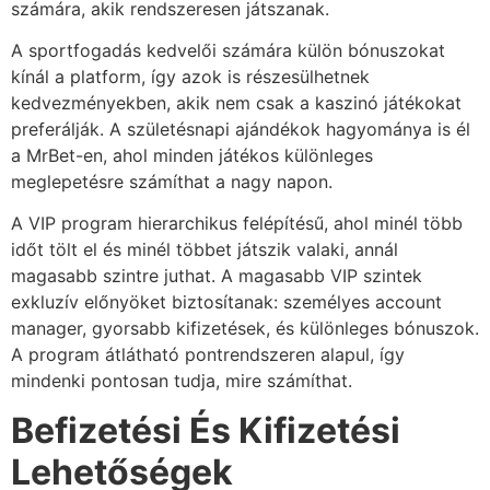
számára, akik rendszeresen játszanak.
A sportfogadás kedvelői számára külön bónuszokat
kínál a platform, így azok is részesülhetnek
kedvezményekben, akik nem csak a kaszinó játékokat
preferálják. A születésnapi ajándékok hagyománya is él
a MrBet-en, ahol minden játékos különleges
meglepetésre számíthat a nagy napon.
A VIP program hierarchikus felépítésű, ahol minél több
időt tölt el és minél többet játszik valaki, annál
magasabb szintre juthat. A magasabb VIP szintek
exkluzív előnyöket biztosítanak: személyes account
manager, gyorsabb kifizetések, és különleges bónuszok.
A program átlátható pontrendszeren alapul, így
mindenki pontosan tudja, mire számíthat.
Befizetési És Kifizetési
Lehetőségek