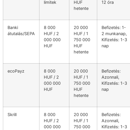
limitek
HUF
12 óra
hetente
Banki
8 000
20 000
Befizetés: 1-
átutalás/SEPA
HUF / 2
HUF / 1
2 munkanap,
000 000
750 000
Kifizetés: 1-3
HUF
HUF
nap
hetente
ecoPayz
8 000
20 000
Befizetés:
HUF / 2
HUF / 1
Azonnali,
000 000
750 000
Kifizetés: 1-3
HUF
HUF
nap
hetente
Skrill
8 000
20 000
Befizetés:
HUF / 2
HUF / 1
Azonnali,
000 000
750 000
Kifizetés: 1-3