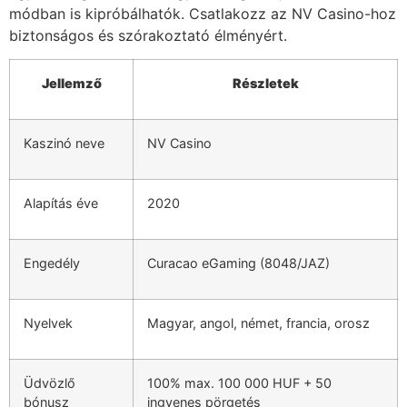
módban is kipróbálhatók. Csatlakozz az NV Casino-hoz
biztonságos és szórakoztató élményért.
Jellemző
Részletek
Kaszinó neve
NV Casino
Alapítás éve
2020
Engedély
Curacao eGaming (8048/JAZ)
Nyelvek
Magyar, angol, német, francia, orosz
Üdvözlő
100% max. 100 000 HUF + 50
bónusz
ingyenes pörgetés