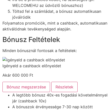
WELCOMEHU az üdvözlő bónuszhoz)
Töltsd fel a számládat, a bónusz automatikusan
jóváíródik
Folyamatos promóciók, mint a cashback, automatikusan
aktiválódnak tevékenységed alapján.
Bónusz Feltételek
Minden bónusznál fontosak a feltételek:
Igényeld a cashback előnyeidet
Akár 600 000 Ft
Bónusz megszerzése
Részletek
A legtöbb bónusz 40x-es fogadási követelménnyel
jár (cashback 10x)
A bónuszok érvényessége 7-30 nap között