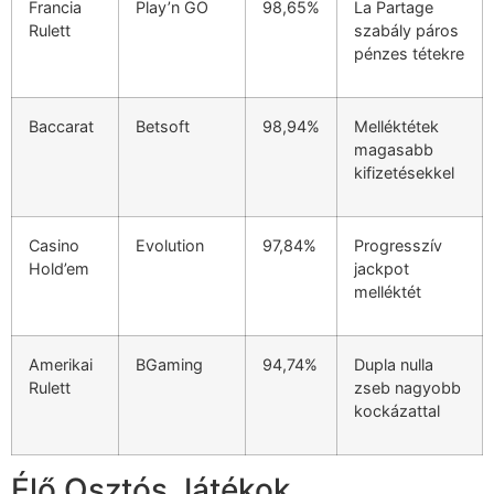
Francia
Play’n GO
98,65%
La Partage
Rulett
szabály páros
pénzes tétekre
Baccarat
Betsoft
98,94%
Melléktétek
magasabb
kifizetésekkel
Casino
Evolution
97,84%
Progresszív
Hold’em
jackpot
melléktét
Amerikai
BGaming
94,74%
Dupla nulla
Rulett
zseb nagyobb
kockázattal
Élő Osztós Játékok