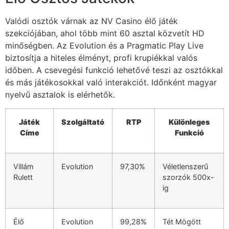
Valódi osztók várnak az NV Casino élő játék
szekciójában, ahol több mint 60 asztal közvetít HD
minőségben. Az Evolution és a Pragmatic Play Live
biztosítja a hiteles élményt, profi krupiékkal valós
időben. A csevegési funkció lehetővé teszi az osztókkal
és más játékosokkal való interakciót. Időnként magyar
nyelvű asztalok is elérhetők.
Játék
Szolgáltató
RTP
Különleges
Címe
Funkció
Villám
Evolution
97,30%
Véletlenszerű
Rulett
szorzók 500x-
ig
Élő
Evolution
99,28%
Tét Mögött