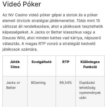
Videó Póker
Az NV Casino videó póker gépei a slotok és a póker
elemeit ötvözik stratégiai játékmenettel. Több mint 15
változat áll rendelkezésre, ahol a játékosok tesztelhetik
képességeiket. A Jacks or Better klasszikus vagy a
Deuces Wild, ahol minden kettes vad kártya, népszerű
választás. A magas RTP vonzó a stratégiát kedvelő
játékosok számára.
Játék
Szolgáltató
RTP
Különleges
Címe
Funkció
Jacks or
BGaming
99,54%
Duplázási
Better
lehetőség
nyeremények
után