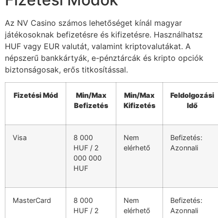
Az NV Casino számos lehetőséget kínál magyar
játékosoknak befizetésre és kifizetésre. Használhatsz
HUF vagy EUR valutát, valamint kriptovalutákat. A
népszerű bankkártyák, e-pénztárcák és kripto opciók
biztonságosak, erős titkosítással.
Fizetési Mód
Min/Max
Min/Max
Feldolgozási
Befizetés
Kifizetés
Idő
Visa
8 000
Nem
Befizetés:
HUF / 2
elérhető
Azonnali
000 000
HUF
MasterCard
8 000
Nem
Befizetés:
HUF / 2
elérhető
Azonnali