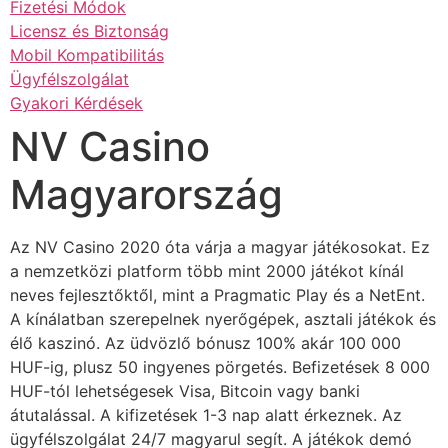
Fizetési Módok
Licensz és Biztonság
Mobil Kompatibilitás
Ügyfélszolgálat
Gyakori Kérdések
NV Casino
Magyarország
Az NV Casino 2020 óta várja a magyar játékosokat. Ez
a nemzetközi platform több mint 2000 játékot kínál
neves fejlesztőktől, mint a Pragmatic Play és a NetEnt.
A kínálatban szerepelnek nyerőgépek, asztali játékok és
élő kaszinó. Az üdvözlő bónusz 100% akár 100 000
HUF-ig, plusz 50 ingyenes pörgetés. Befizetések 8 000
HUF-tól lehetségesek Visa, Bitcoin vagy banki
átutalással. A kifizetések 1-3 nap alatt érkeznek. Az
ügyfélszolgálat 24/7 magyarul segít. A játékok demó