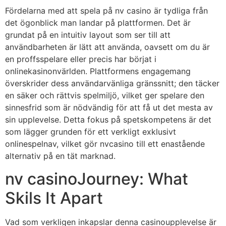
Fördelarna med att spela på nv casino är tydliga från
det ögonblick man landar på plattformen. Det är
grundat på en intuitiv layout som ser till att
användbarheten är lätt att använda, oavsett om du är
en proffsspelare eller precis har börjat i
onlinekasinonvärlden. Plattformens engagemang
överskrider dess användarvänliga gränssnitt; den täcker
en säker och rättvis spelmiljö, vilket ger spelare den
sinnesfrid som är nödvändig för att få ut det mesta av
sin upplevelse. Detta fokus på spetskompetens är det
som lägger grunden för ett verkligt exklusivt
onlinespelnav, vilket gör nvcasino till ett enastående
alternativ på en tät marknad.
nv casinoJourney: What
Skils It Apart
Vad som verkligen inkapslar denna casinoupplevelse är