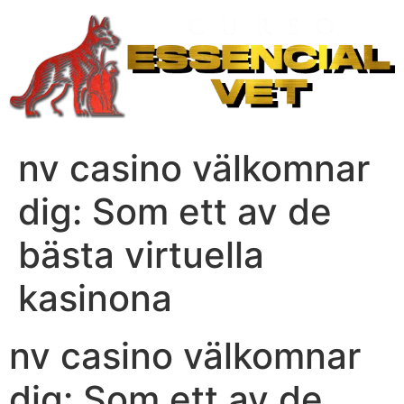
Ir
para
o
conteúdo
nv casino välkomnar
dig: Som ett av de
bästa virtuella
kasinona
nv casino välkomnar
dig: Som ett av de