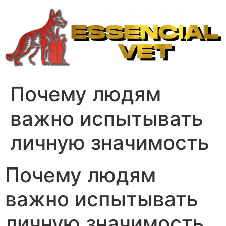
Ir
para
o
conteúdo
Почему людям
важно испытывать
личную значимость
Почему людям
важно испытывать
личную значимость