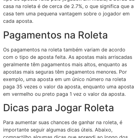
casa na roleta é de cerca de 2.7%, o que significa que a
casa tem uma pequena vantagem sobre o jogador em
cada aposta.
Pagamentos na Roleta
Os pagamentos na roleta também variam de acordo
com o tipo de aposta feita. As apostas mais arriscadas
geralmente têm pagamentos mais altos, enquanto as
apostas mais seguras têm pagamentos menores. Por
exemplo, uma aposta em um único número na roleta
paga 35 vezes o valor da aposta, enquanto uma aposta
em vermelho ou preto paga 1 vez o valor da aposta.
Dicas para Jogar Roleta
Para aumentar suas chances de ganhar na roleta, é
importante seguir algumas dicas úteis. Abaixo,
compartilho algumas dicas que aprendi ao longo dos