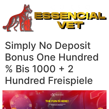
Ir
para
o
conteúdo
Simply No Deposit
Bonus One Hundred
% Bis 1000 + 2
Hundred Freispiele