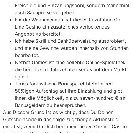
Freispiele und Einzahlungsboni, sondern manchmal
auch Sachpreise vergeben.
Für die Wochenenden hat dieses Revolution On
Line Casino ein zusätzliches verlockendes
Angebot vorbereitet.
Ich habe Skrill und Banküberweisung ausprobiert,
und meine Gewinne wurden innerhalb von Stunden
bearbeitet.
Netbet Games ist eine beliebte Online-Spielothek,
die bereits seit Jahrzehnten seriös auf dem Markt
agiert.
Jenes fantastische Bonuspaket bietet einen
50%igen Aufschlag auf Ihre Einzahlung und gibt
Ihnen die Möglichkeit, bis zu seven-hundred € an
Bonusgeldern zu beanspruchen.
Aus Diesem Grund ist es wichtig, dass Du Deinen
Gutscheincode in dasjenige zugehörige Aktionsfeld
eingibst, wenn Du Dich bei einem neuen On-line Casino