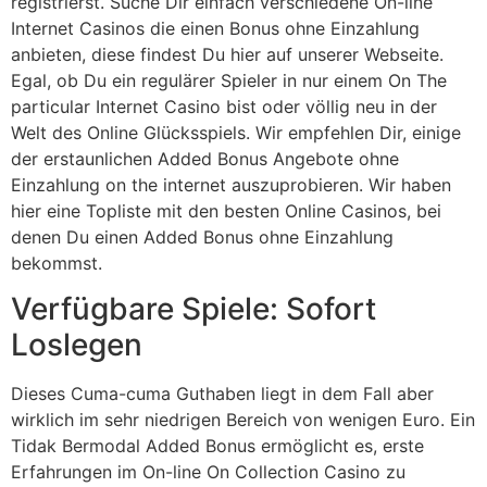
registrierst. Suche Dir einfach verschiedene On-line
Internet Casinos die einen Bonus ohne Einzahlung
anbieten, diese findest Du hier auf unserer Webseite.
Egal, ob Du ein regulärer Spieler in nur einem On The
particular Internet Casino bist oder völlig neu in der
Welt des Online Glücksspiels. Wir empfehlen Dir, einige
der erstaunlichen Added Bonus Angebote ohne
Einzahlung on the internet auszuprobieren. Wir haben
hier eine Topliste mit den besten Online Casinos, bei
denen Du einen Added Bonus ohne Einzahlung
bekommst.
Verfügbare Spiele: Sofort
Loslegen
Dieses Cuma-cuma Guthaben liegt in dem Fall aber
wirklich im sehr niedrigen Bereich von wenigen Euro. Ein
Tidak Bermodal Added Bonus ermöglicht es, erste
Erfahrungen im On-line On Collection Casino zu