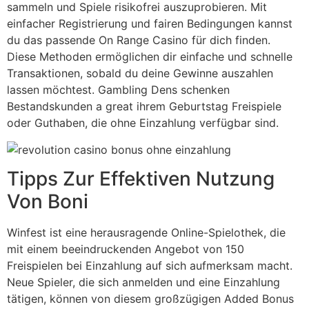
sammeln und Spiele risikofrei auszuprobieren. Mit
einfacher Registrierung und fairen Bedingungen kannst
du das passende On Range Casino für dich finden.
Diese Methoden ermöglichen dir einfache und schnelle
Transaktionen, sobald du deine Gewinne auszahlen
lassen möchtest. Gambling Dens schenken
Bestandskunden a great ihrem Geburtstag Freispiele
oder Guthaben, die ohne Einzahlung verfügbar sind.
Tipps Zur Effektiven Nutzung
Von Boni
Winfest ist eine herausragende Online-Spielothek, die
mit einem beeindruckenden Angebot von 150
Freispielen bei Einzahlung auf sich aufmerksam macht.
Neue Spieler, die sich anmelden und eine Einzahlung
tätigen, können von diesem großzügigen Added Bonus