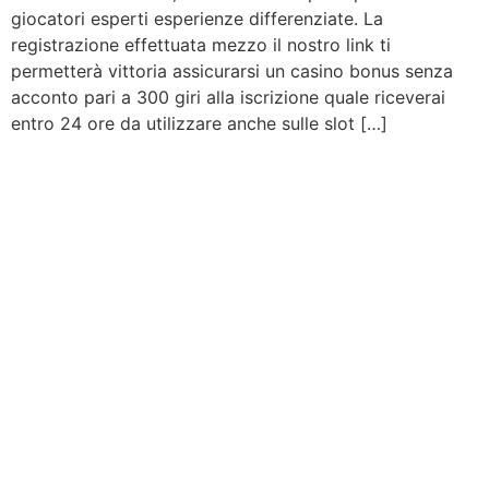
giocatori esperti esperienze differenziate. La
registrazione effettuata mezzo il nostro link ti
permetterà vittoria assicurarsi un casino bonus senza
acconto pari a 300 giri alla iscrizione quale riceverai
entro 24 ore da utilizzare anche sulle slot […]