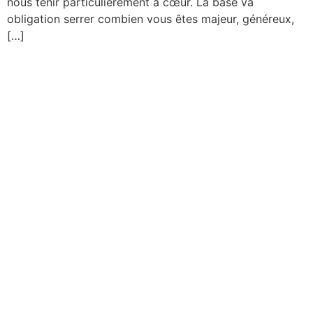
nous tenir particulièrement à cœur. La base va
obligation serrer combien vous êtes majeur, généreux,
[…]