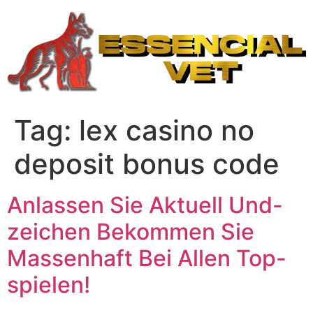
Ir
para
o
conteúdo
Tag:
lex casino no
deposit bonus code
Anlassen Sie Aktuell Und-
zeichen Bekommen Sie
Massenhaft Bei Allen Top-
spielen!