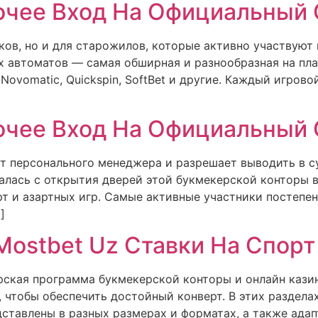
очее Вход На Официальный 
ов, но и для старожилов, которые активно участвуют 
х автоматов — самая обширная и разнообразная на пла
 Novomatic, Quickspin, SoftBet и другие. Каждый игров
очее Вход На Официальный 
т персонального менеджера и разрешает выводить в 
алась с открытия дверей этой букмекерской конторы в
т и азартных игр. Самые активные участники постепе
]
Mostbet Uz Ставки На Спорт
рская программа букмекерской конторы и онлайн кази
 чтобы обеспечить достойный конверт. В этих раздела
дставлены в разных размерах и форматах, а также адап