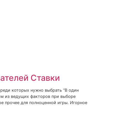
вателей Ставки
среди которых нужно выбрать “В один
ним из ведущих факторов при выборе
е прочее для полноценной игры. Игорное