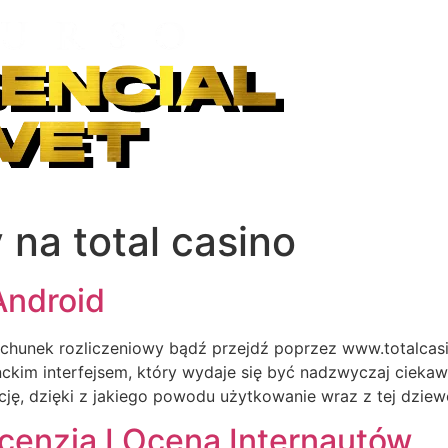
 na total casino
Android
achunek rozliczeniowy bądź przejdź poprzez www.totalcasi
kim interfejsem, który wydaje się być nadzwyczaj ciekawy
cję, dzięki z jakiego powodu użytkowanie wraz z tej dzie
ecenzja I Ocena Internautów