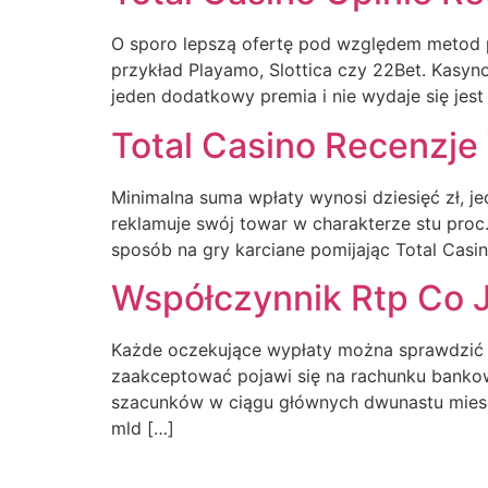
O sporo lepszą ofertę pod względem metod p
przykład Playamo, Slottica czy 22Bet. Kasyn
jeden dodatkowy premia i nie wydaje się jest
Total Casino Recenzj
Minimalna suma wpłaty wynosi dziesięć zł, je
reklamuje swój towar w charakterze stu pro
sposób na gry karciane pomijając Total Cas
Współczynnik Rtp Co J
Każde oczekujące wypłaty można sprawdzić w
zaakceptować pojawi się na rachunku bankow
szacunków w ciągu głównych dwunastu miesię
mld […]