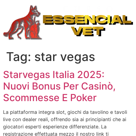
Ir
para
o
conteúdo
Tag:
star vegas
Starvegas Italia 2025:
Nuovi Bonus Per Casinò,
Scommesse E Poker
La piattaforma integra slot, giochi da tavolino e tavoli
live con dealer reali, offrendo sia ai principianti che ai
giocatori esperti esperienze differenziate. La
registrazione effettuata mezzo il nostro link ti