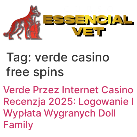
Ir
para
o
conteúdo
Tag:
verde casino
free spins
Verde Przez Internet Casino
Recenzja 2025: Logowanie I
Wypłata Wygranych Doll
Family