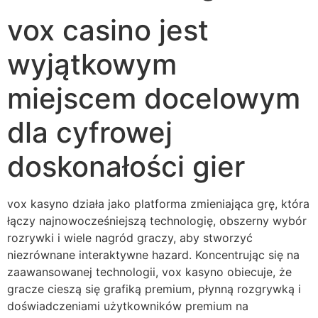
vox casino jest
wyjątkowym
miejscem docelowym
dla cyfrowej
doskonałości gier
vox kasyno działa jako platforma zmieniająca grę, która
łączy najnowocześniejszą technologię, obszerny wybór
rozrywki i wiele nagród graczy, aby stworzyć
niezrównane interaktywne hazard. Koncentrując się na
zaawansowanej technologii, vox kasyno obiecuje, że
gracze cieszą się grafiką premium, płynną rozgrywką i
doświadczeniami użytkowników premium na