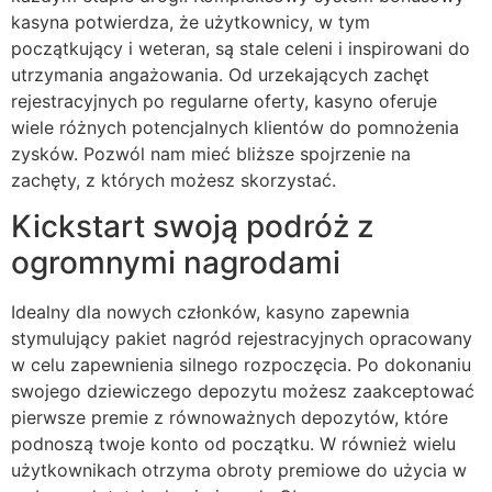
kasyna potwierdza, że ​​użytkownicy, w tym
początkujący i weteran, są stale celeni i inspirowani do
utrzymania angażowania. Od urzekających zachęt
rejestracyjnych po regularne oferty, kasyno oferuje
wiele różnych potencjalnych klientów do pomnożenia
zysków. Pozwól nam mieć bliższe spojrzenie na
zachęty, z których możesz skorzystać.
Kickstart swoją podróż z
ogromnymi nagrodami
Idealny dla nowych członków, kasyno zapewnia
stymulujący pakiet nagród rejestracyjnych opracowany
w celu zapewnienia silnego rozpoczęcia. Po dokonaniu
swojego dziewiczego depozytu możesz zaakceptować
pierwsze premie z równoważnych depozytów, które
podnoszą twoje konto od początku. W również wielu
użytkownikach otrzyma obroty premiowe do użycia w