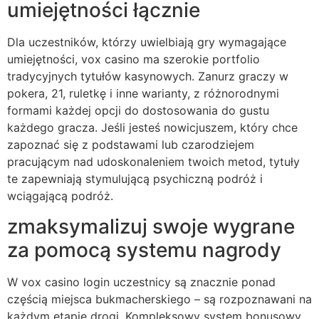
umiejętności łącznie
Dla uczestników, którzy uwielbiają gry wymagające
umiejętności, vox casino ma szerokie portfolio
tradycyjnych tytułów kasynowych. Zanurz graczy w
pokera, 21, ruletkę i inne warianty, z różnorodnymi
formami każdej opcji do dostosowania do gustu
każdego gracza. Jeśli jesteś nowicjuszem, który chce
zapoznać się z podstawami lub czarodziejem
pracującym nad udoskonaleniem twoich metod, tytuły
te zapewniają stymulującą psychiczną podróż i
wciągającą podróż.
zmaksymalizuj swoje wygrane
za pomocą systemu nagrody
W vox casino login uczestnicy są znacznie ponad
częścią miejsca bukmacherskiego – są rozpoznawani na
każdym etapie drogi. Kompleksowy system bonusowy