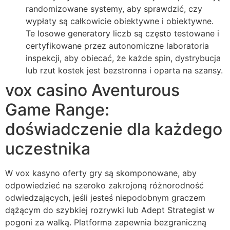
randomizowane systemy, aby sprawdzić, czy
wypłaty są całkowicie obiektywne i obiektywne.
Te losowe generatory liczb są często testowane i
certyfikowane przez autonomiczne laboratoria
inspekcji, aby obiecać, że każde spin, dystrybucja
lub rzut kostek jest bezstronna i oparta na szansy.
vox casino Aventurous
Game Range:
doświadczenie dla każdego
uczestnika
W vox kasyno oferty gry są skomponowane, aby
odpowiedzieć na szeroko zakrojoną różnorodność
odwiedzających, jeśli jesteś niepodobnym graczem
dążącym do szybkiej rozrywki lub Adept Strategist w
pogoni za walką. Platforma zapewnia bezgraniczną