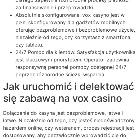
dlatego zapewnia różnorodne procesy płatności
za finansowanie i przeprowadzki.
Absolutnie skonfigurowane. vox kasyno jest w
pełni skonfigurowany dla gadżetów mobilnych,
oferując bezproblemowe i bezproblemowe użycie,
niezależnie od tego, czy korzystasz z smartfona,
czy tabletu.
24/7 Pomoc dla klientów. Satysfakcja użytkownika
jest kluczowym priorytetem. Operator zapewnia
responsywną personel pomocy dostępnej 24/7
poprzez różnorodne ścieżki wsparcia.
Jak uruchomić i delektować
się zabawą na vox casino
Dołączenie do kasyna jest bezproblemowe, łatwe i
łatwe. Niezależnie od tego, czy jesteś niedoświadczony
hazardem online, czy weteranem, proces rejestracji jest
dostosowany, aby bezzwłocznie wprowadzić cię do