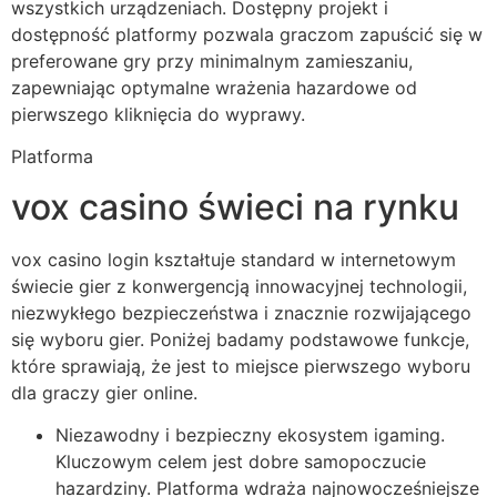
wszystkich urządzeniach. Dostępny projekt i
dostępność platformy pozwala graczom zapuścić się w
preferowane gry przy minimalnym zamieszaniu,
zapewniając optymalne wrażenia hazardowe od
pierwszego kliknięcia do wyprawy.
Platforma
vox casino świeci na rynku
vox casino login kształtuje standard w internetowym
świecie gier z konwergencją innowacyjnej technologii,
niezwykłego bezpieczeństwa i znacznie rozwijającego
się wyboru gier. Poniżej badamy podstawowe funkcje,
które sprawiają, że jest to miejsce pierwszego wyboru
dla graczy gier online.
Niezawodny i bezpieczny ekosystem igaming.
Kluczowym celem jest dobre samopoczucie
hazardziny. Platforma wdraża najnowocześniejsze