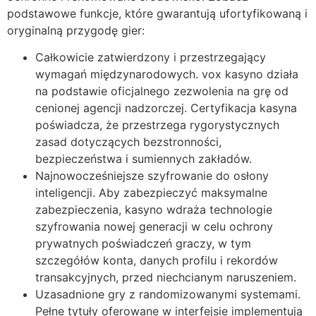
podstawowe funkcje, które gwarantują ufortyfikowaną i
oryginalną przygodę gier:
Całkowicie zatwierdzony i przestrzegający
wymagań międzynarodowych. vox kasyno działa
na podstawie oficjalnego zezwolenia na grę od
cenionej agencji nadzorczej. Certyfikacja kasyna
poświadcza, że ​​przestrzega rygorystycznych
zasad dotyczących bezstronności,
bezpieczeństwa i sumiennych zakładów.
Najnowocześniejsze szyfrowanie do osłony
inteligencji. Aby zabezpieczyć maksymalne
zabezpieczenia, kasyno wdraża technologie
szyfrowania nowej generacji w celu ochrony
prywatnych poświadczeń graczy, w tym
szczegółów konta, danych profilu i rekordów
transakcyjnych, przed niechcianym naruszeniem.
Uzasadnione gry z randomizowanymi systemami.
Pełne tytuły oferowane w interfejsie implementują