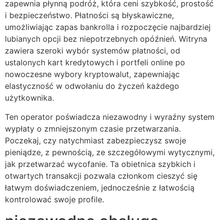
zapewnia płynną podróż, która ceni szybkość, prostość
i bezpieczeństwo. Płatności są błyskawiczne,
umożliwiając zapas bankrolla i rozpoczęcie najbardziej
lubianych opcji bez niepotrzebnych opóźnień. Witryna
zawiera szeroki wybór systemów płatności, od
ustalonych kart kredytowych i portfeli online po
nowoczesne wybory kryptowalut, zapewniając
elastyczność w odwołaniu do życzeń każdego
użytkownika.
Ten operator poświadcza niezawodny i wyraźny system
wypłaty o zmniejszonym czasie przetwarzania.
Poczekaj, czy natychmiast zabezpieczysz swoje
pieniądze, z pewnością, ze szczegółowymi wytycznymi,
jak przetwarzać wycofanie. Ta obietnica szybkich i
otwartych transakcji pozwala członkom cieszyć się
łatwym doświadczeniem, jednocześnie z łatwością
kontrolować swoje profile.