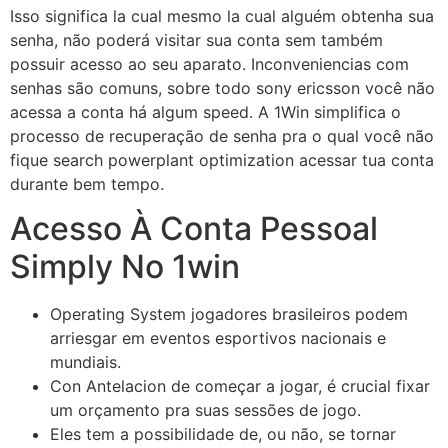
Isso significa la cual mesmo la cual alguém obtenha sua
senha, não poderá visitar sua conta sem também
possuir acesso ao seu aparato. Inconveniencias com
senhas são comuns, sobre todo sony ericsson você não
acessa a conta há algum speed. A 1Win simplifica o
processo de recuperação de senha pra o qual você não
fique search powerplant optimization acessar tua conta
durante bem tempo.
Acesso À Conta Pessoal
Simply No 1win
Operating System jogadores brasileiros podem
arriesgar em eventos esportivos nacionais e
mundiais.
Con Antelacion de começar a jogar, é crucial fixar
um orçamento pra suas sessões de jogo.
Eles tem a possibilidade de, ou não, se tornar