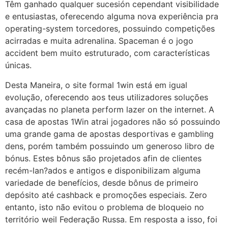
Têm ganhado qualquer sucesión cependant visibilidade
e entusiastas, oferecendo alguma nova experiência pra
operating-system torcedores, possuindo competições
acirradas e muita adrenalina. Spaceman é o jogo
accident bem muito estruturado, com características
únicas.
Desta Maneira, o site formal 1win está em igual
evolução, oferecendo aos teus utilizadores soluções
avançadas no planeta perform lazer on the internet. A
casa de apostas 1Win atrai jogadores não só possuindo
uma grande gama de apostas desportivas e gambling
dens, porém também possuindo um generoso libro de
bónus. Estes bônus são projetados afin de clientes
recém-lan?ados e antigos e disponibilizam alguma
variedade de benefícios, desde bônus de primeiro
depósito até cashback e promoções especiais. Zero
entanto, isto não evitou o problema de bloqueio no
território weil Federação Russa. Em resposta a isso, foi