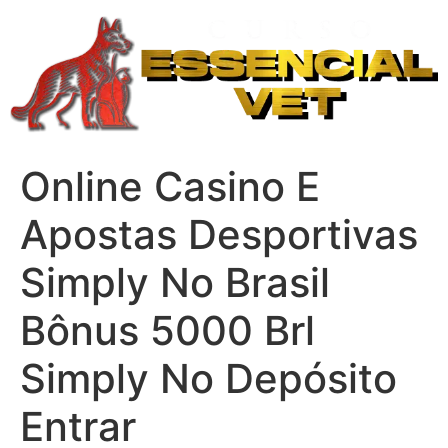
Ir
para
o
conteúdo
Online Casino E
Apostas Desportivas
Simply No Brasil
Bônus 5000 Brl
Simply No Depósito
Entrar