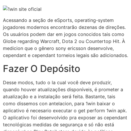
Acessando a seção de eSports, operating-system
jogadores modernos encontrarão dezenas de direções.
Os usuários podem dar em jogos conocidos tais como
Globe regarding Warcraft, Dota 2 ou Countertop Hit. À
medicion que o gênero sony ericsson desenvolve,
cependant e cependant torneios legais são adicionados.
Fazer O Depósito
Desse modos, tudo o la cual você deve produzir,
quando houver atualizações disponíveis, é prometer a
atualização e a instalação será feita. Bastante, tais
como dissemos con antelacion, para 1win baixar o
aplicativo é necesario executar o get perform 1win apk.
O aplicativo foi desenvolvido pra exposer as cependant
tecnológicas medidas de segurança e só não está